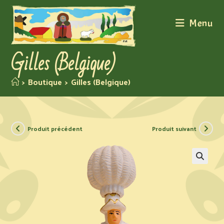
Menu
Gilles (Belgique)
>
Boutique
>
Gilles (Belgique)
Produit précédent
Produit suivant